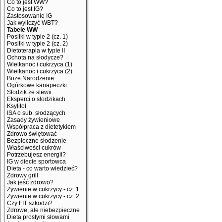
Co to jest WW?
Co to jest IG?
Zastosowanie IG
Jak wyliczyć WBT?
Tabele WW
Posiłki w typie 2 (cz. 1)
Posiłki w typie 2 (cz. 2)
Dietoterapia w typie II
Ochota na słodycze?
Wielkanoc i cukrzyca (1)
Wielkanoc i cukrzyca (2)
Boże Narodzenie
Ogórkowe kanapeczki
Słodzik ze stewii
Eksperci o słodzikach
Ksylitol
ISA o sub. słodzących
Zasady żywieniowe
Współpraca z dietetykiem
Zdrowo świętować
Bezpieczne słodzenie
Właściwości cukrów
Potrzebujesz energii?
IG w diecie sportowca
Dieta - co warto wiedzieć?
Zdrowy grill
Jak jeść zdrowo?
Żywienie w cukrzycy - cz. 1
Żywienie w cukrzycy - cz. 2
Czy FIT szkodzi?
Zdrowe, ale niebezpieczne
Dieta prostymi słowami