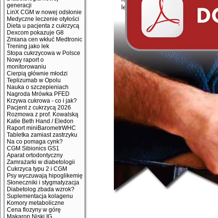
generacji
LinX CGM w nowej odsłonie
Medyczne leczenie otyłości
Dieta u pacjenta z cukrzycą
Dexcom pokazuje G8
Zmiana cen wkłuć Medtronic
Trening jako lek
Stopa cukrzycowa w Polsce
Nowy raport o
monitorowaniu
Cierpią głównie młodzi
Teplizumab w Opolu
Nauka o szczepieniach
Nagroda Mrówka PFED
Krzywa cukrowa - co i jak?
Pacjent z cukrzycą 2026
Rozmowa z prof. Kowalską
Katie Beth Hand / Eledon
Raport miniBarometrWHC
Tabletka zamiast zastrzyku
Na co pomaga cynk?
CGM Sibionics GS1
Aparat ortodontyczny
Zamrażarki w diabetologii
Cukrzyca typu 2 i CGM
Psy wyczuwają hipoglikemię
Słoneczniki i stygmatyzacja
Diabetolog zbada wzrok?
Suplementacja kolagenu
Komory metaboliczne
Cena flozyny w górę
Makaron Niski IG