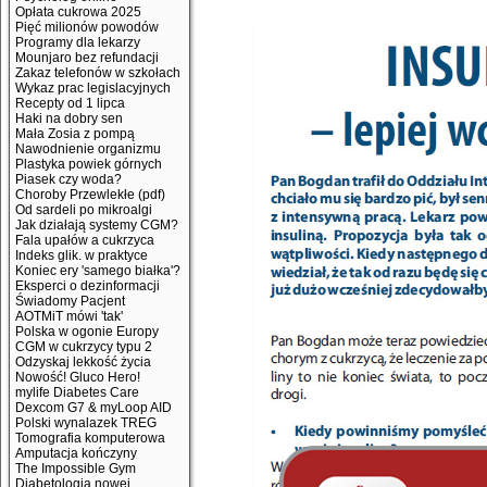
Opłata cukrowa 2025
Pięć milionów powodów
Programy dla lekarzy
Mounjaro bez refundacji
Zakaz telefonów w szkołach
Wykaz prac legislacyjnych
Recepty od 1 lipca
Haki na dobry sen
Mała Zosia z pompą
Nawodnienie organizmu
Plastyka powiek górnych
Piasek czy woda?
Choroby Przewlekłe (pdf)
Od sardeli po mikroalgi
Jak działają systemy CGM?
Fala upałów a cukrzyca
Indeks glik. w praktyce
Koniec ery 'samego białka'?
Eksperci o dezinformacji
Świadomy Pacjent
AOTMiT mówi 'tak'
Polska w ogonie Europy
CGM w cukrzycy typu 2
Odzyskaj lekkość życia
Nowość! Gluco Hero!
mylife Diabetes Care
Dexcom G7 & myLoop AID
Polski wynalazek TREG
Tomografia komputerowa
Amputacja kończyny
The Impossible Gym
Diabetologia nowej