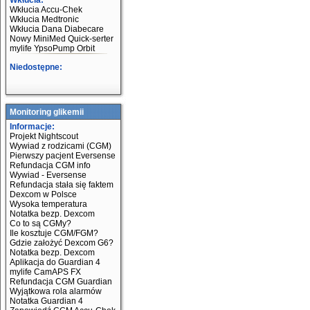
Wkłucia:
Wkłucia Accu-Chek
Wkłucia Medtronic
Wkłucia Dana Diabecare
Nowy MiniMed Quick-serter
mylife YpsoPump Orbit
Niedostępne:
Monitoring glikemii
Informacje:
Projekt Nightscout
Wywiad z rodzicami (CGM)
Pierwszy pacjent Eversense
Refundacja CGM info
Wywiad - Eversense
Refundacja stała się faktem
Dexcom w Polsce
Wysoka temperatura
Notatka bezp. Dexcom
Co to są CGMy?
Ile kosztuje CGM/FGM?
Gdzie założyć Dexcom G6?
Notatka bezp. Dexcom
Aplikacja do Guardian 4
mylife CamAPS FX
Refundacja CGM Guardian
Wyjątkowa rola alarmów
Notatka Guardian 4