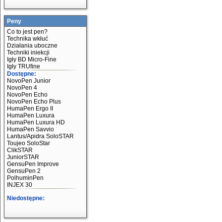
Peny
Co to jest pen?
Technika wkłuć
Działania uboczne
Techniki iniekcji
Igły BD Micro-Fine
Igły TRUfine
Dostępne:
NovoPen Junior
NovoPen 4
NovoPen Echo
NovoPen Echo Plus
HumaPen Ergo II
HumaPen Luxura
HumaPen Luxura HD
HumaPen Savvio
Lantus/Apidra SoloSTAR
Toujeo SoloStar
ClikSTAR
JuniorSTAR
GensuPen Improve
GensuPen 2
PolhuminPen
INJEX 30
Niedostępne: