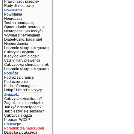
Prawo jazdy przepisy
Rady dla kierowcy
Powikłania:
Powikłania
Neuropatia
Test na neuropatię
Opowiadanie: neuropatia
Neuropatia - jak leczyć?
Wywiad z nefrologiem
Diabetyczko, badaj się!
Hiperurykemia
Leczenie stopy cukrzycowej
Cukrzyca i arytmia
Kiedy do kardiologa?
Cztery filary prewencji
Cukrzycowa choroba nerek
Leczenie stopy cukrzycowej
Podróże:
Podróż za granicę
Podróżowanie
Karta informacyjna
Urlop? Nie od cukrzycy
Związek:
Cukrzyca dziedziczna?
Zagrożenia dla związku
Jak żyć z diabetykiem?
Jak cieszyć się seksem?
Cukrzyca a ciąża
Program WOŚP
Edukacja:
Poradnik dla nauczycieli
Dziecko z cukrzycą