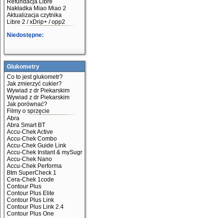
Refundacja Libre
Nakładka Miao Miao 2
Aktualizacja czytnika
Libre 2 / xDrip+ / opp2
Niedostępne:
Glukometry
Co to jest glukometr?
Jak zmierzyć cukier?
Wywiad z dr Piekarskim
Wywiad z dr Piekarskim
Jak porównać?
Filmy o sprzęcie
Abra
Abra Smart BT
Accu-Chek Active
Accu-Chek Combo
Accu-Chek Guide Link
Accu-Chek Instant & mySugr
Accu-Chek Nano
Accu-Chek Performa
Btm SuperCheck 1
Cera-Chek 1code
Contour Plus
Contour Plus Elite
Contour Plus Link
Contour Plus Link 2.4
Contour Plus One