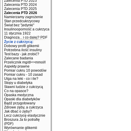
Zalecenia PTD 2023
Zalecenia PTD 2024
Zalecenia PTD 2025
Zalecenia PTD 2026
Namierzamy zagrożenie
Stan przedcukrzycowy
Świat bez "jedynki"
Insulinooporność a cukrzyca
11 stycznia 1922
Diagnoza... i co dalej? PDF
Życie z cukrzycą:
Dobowy profil glikemii
Potrzebna ilość insuliny
Test bazy - jak zrobić?
Zalecane badania
Przelicznik mg/dl<>mmol/l
Aspekty prawne
Pomiar cukru 10 powodów
Pomiar cukru - 10 zasad
Ulga na leki - co i ile?
Stopy u diabetyka
Sławni ludzie z cukrzycą
Co na opasce?
Opaska medyczna
Opaski dla diabetyków
Bądź przygotowany
Zdrowe zęby, a cukrzyca
Jak dbać o zęby?
Lecz cukrzycę elastycznie
Broszura Ja to potrafię
(PDF)
Wyrównanie glikemii