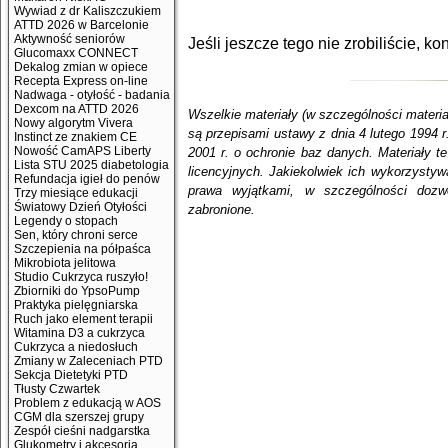
Wywiad z dr Kaliszczukiem
ATTD 2026 w Barcelonie
Aktywność seniorów
Jeśli jeszcze tego nie zrobiliście, k
Glucomaxx CONNECT
Dekalog zmian w opiece
Recepta Express on-line
Nadwaga - otyłość - badania
Dexcom na ATTD 2026
Wszelkie materiały (w szczególności materi
Nowy algorytm Vivera
są przepisami ustawy z dnia 4 lutego 1994 r
Instinct ze znakiem CE
Nowość CamAPS Liberty
2001 r. o ochronie baz danych. Materiały
Lista STU 2025 diabetologia
licencyjnych. Jakiekolwiek ich wykorzystyw
Refundacja igieł do penów
prawa wyjątkami, w szczególności dozw
Trzy miesiące edukacji
Światowy Dzień Otyłości
zabronione.
Legendy o stopach
Sen, który chroni serce
Szczepienia na półpaśca
Mikrobiota jelitowa
Studio Cukrzyca ruszyło!
Zbiorniki do YpsoPump
Praktyka pielęgniarska
Ruch jako element terapii
Witamina D3 a cukrzyca
Cukrzyca a niedosłuch
Zmiany w Zaleceniach PTD
Sekcja Dietetyki PTD
Tłusty Czwartek
Problem z edukacją w AOS
CGM dla szerszej grupy
Zespół cieśni nadgarstka
Glukometry i akcesoria