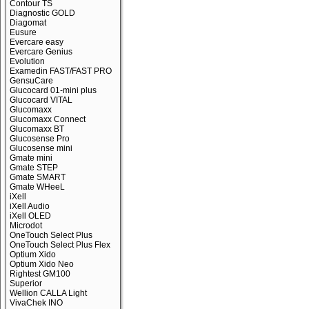
Contour TS
Diagnostic GOLD
Diagomat
Eusure
Evercare easy
Evercare Genius
Evolution
Examedin FAST/FAST PRO
GensuCare
Glucocard 01-mini plus
Glucocard VITAL
Glucomaxx
Glucomaxx Connect
Glucomaxx BT
Glucosense Pro
Glucosense mini
Gmate mini
Gmate STEP
Gmate SMART
Gmate WHeeL
iXell
iXell Audio
iXell OLED
Microdot
OneTouch Select Plus
OneTouch Select Plus Flex
Optium Xido
Optium Xido Neo
Rightest GM100
Superior
Wellion CALLA Light
VivaChek INO