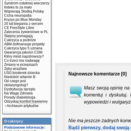
Syndrom ostatniej wieczerzy
Indeks to za mało
Wspierają Słodką Polskę
Cicha neuropatia
Kryzys po Blue Monday
20 lat biegania z sercem
CE FreeStyle Libre
Zalecenia żywieniowe w PL
Statyny pomagają
Cukrzyca a podróże
ABM dofinansuje projekty
Cukrzyca typu 5 uznana
Gwarancja jakości CGM
Który miód najzdrowszy?
Co trzeci ma nadwagę
Zmiany w przepisach
Zęby wrażliwe
USG bioderek dziecka
Najnowsze komentarze [0]
Niedobór witamin B
Od czego jest
otolaryngolog?
Masz swoją opinię na t
Dystrybucja sprzętu
Na Wagę Zdrowia
komentuj i dyskutuj.
Porady diabetologa
wypowiedzi i wulgaryz
Odzyskaj komfort trawienny
Archiwum artykułów
Nie ma jeszcze żadnych kome
O cukrzycy
Bądź pierwszy, dodaj swoją 
Podstawowe informacje: