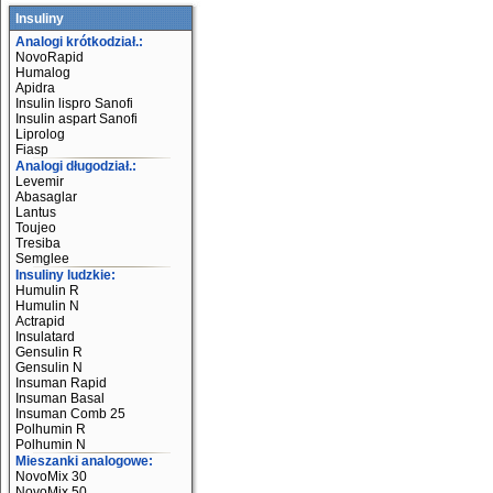
Insuliny
Analogi krótkodział.:
NovoRapid
Humalog
Apidra
Insulin lispro Sanofi
Insulin aspart Sanofi
Liprolog
Fiasp
Analogi długodział.:
Levemir
Abasaglar
Lantus
Toujeo
Tresiba
Semglee
Insuliny ludzkie:
Humulin R
Humulin N
Actrapid
Insulatard
Gensulin R
Gensulin N
Insuman Rapid
Insuman Basal
Insuman Comb 25
Polhumin R
Polhumin N
Mieszanki analogowe:
NovoMix 30
NovoMix 50