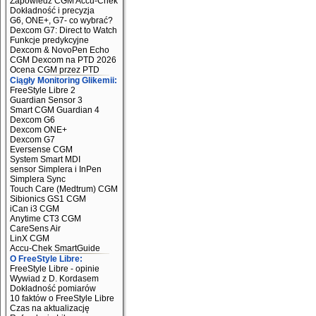
Zapowiedź CGM Accu-Chek
Dokładność i precyzja
G6, ONE+, G7- co wybrać?
Dexcom G7: Direct to Watch
Funkcje predykcyjne
Dexcom & NovoPen Echo
CGM Dexcom na PTD 2026
Ocena CGM przez PTD
Ciągły Monitoring Glikemii:
FreeStyle Libre 2
Guardian Sensor 3
Smart CGM Guardian 4
Dexcom G6
Dexcom ONE+
Dexcom G7
Eversense CGM
System Smart MDI
sensor Simplera i InPen
Simplera Sync
Touch Care (Medtrum) CGM
Sibionics GS1 CGM
iCan i3 CGM
Anytime CT3 CGM
CareSens Air
LinX CGM
Accu-Chek SmartGuide
O FreeStyle Libre:
FreeStyle Libre - opinie
Wywiad z D. Kordasem
Dokładność pomiarów
10 faktów o FreeStyle Libre
Czas na aktualizację