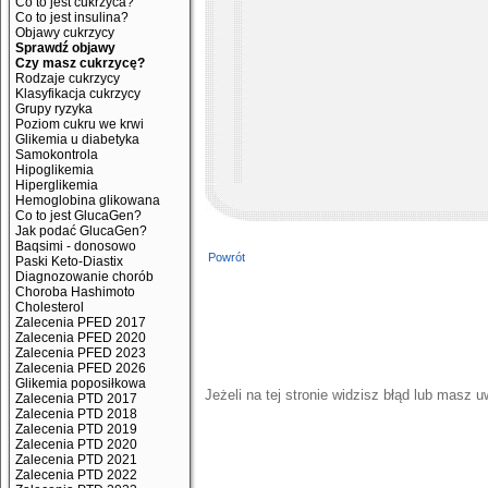
Co to jest cukrzyca?
Co to jest insulina?
Objawy cukrzycy
Sprawdź objawy
Czy masz cukrzycę?
Rodzaje cukrzycy
Klasyfikacja cukrzycy
Grupy ryzyka
Poziom cukru we krwi
Glikemia u diabetyka
Samokontrola
Hipoglikemia
Hiperglikemia
Hemoglobina glikowana
Co to jest GlucaGen?
Jak podać GlucaGen?
Baqsimi - donosowo
Powrót
Paski Keto-Diastix
Diagnozowanie chorób
Choroba Hashimoto
Cholesterol
Zalecenia PFED 2017
Zalecenia PFED 2020
Zalecenia PFED 2023
Zalecenia PFED 2026
Glikemia poposiłkowa
Jeżeli na tej stronie widzisz błąd lub masz 
Zalecenia PTD 2017
Zalecenia PTD 2018
Zalecenia PTD 2019
Zalecenia PTD 2020
Zalecenia PTD 2021
Zalecenia PTD 2022