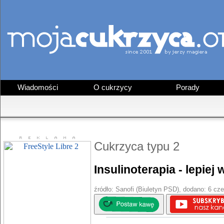
Wiadomości
O cukrzycy
Porady
Cukrzyca typu 2
Insulinoterapia - lepiej
źródło: Sanofi (Biuletyn PSD), dodano: 6 cze