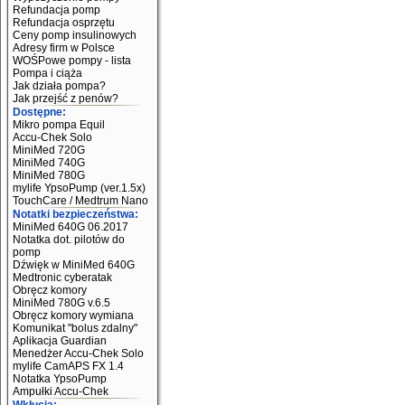
Refundacja pomp
Refundacja osprzętu
Ceny pomp insulinowych
Adresy firm w Polsce
WOŚPowe pompy - lista
Pompa i ciąża
Jak działa pompa?
Jak przejść z penów?
Dostępne:
Mikro pompa Equil
Accu-Chek Solo
MiniMed 720G
MiniMed 740G
MiniMed 780G
mylife YpsoPump (ver.1.5x)
TouchCare / Medtrum Nano
Notatki bezpieczeństwa:
MiniMed 640G 06.2017
Notatka dot. pilotów do
pomp
Dźwięk w MiniMed 640G
Medtronic cyberatak
Obręcz komory
MiniMed 780G v.6.5
Obręcz komory wymiana
Komunikat "bolus zdalny"
Aplikacja Guardian
Menedżer Accu-Chek Solo
mylife CamAPS FX 1.4
Notatka YpsoPump
Ampułki Accu-Chek