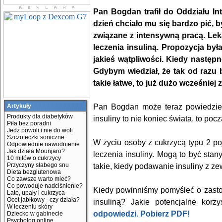
Pan Bogdan trafił do Oddziału Int
dzień chciało mu się bardzo pić, b
związane z intensywną pracą. Le
leczenia insuliną. Propozycja był
jakieś wątpliwości. Kiedy następn
Gdybym wiedział, że tak od razu bę
takie łatwe, to już dużo wcześniej
Pan Bogdan może teraz powiedzieć
Artykuły
Produkty dla diabetyków
insuliny to nie koniec świata, to poc
Piła bez poradni
Jedz powoli i nie do woli
Szczoteczki soniczne
W życiu osoby z cukrzycą typu 2 po
Odpowiednie nawodnienie
Jak działa Mounjaro?
leczenia insuliny. Mogą to być stan
10 mitów o cukrzycy
Przyczyny słabego snu
takie, kiedy podawanie insuliny z z
Dieta bezglutenowa
Co zawsze warto mieć?
Co powoduje nadciśnienie?
Kiedy powinniśmy pomyśleć o zastos
Lato, upały i cukrzyca
Ocet jabłkowy - czy działa?
insuliną? Jakie potencjalne korz
W leczeniu skóry
odpowiedzi. Pobierz PDF!
Dziecko w gabinecie
Psycholog online