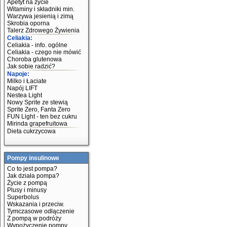
Apetyt na życie
Witaminy i składniki min.
Warzywa jesienią i zimą
Skrobia oporna
Talerz Zdrowego Żywienia
Celiakia:
Celiakia - info. ogólne
Celiakia - czego nie mówić
Choroba glutenowa
Jak sobie radzić?
Napoje:
Milko i Łaciate
Napój LIFT
Nestea Light
Nowy Sprite ze stewią
Sprite Zero, Fanta Zero
FUN Light - ten bez cukru
Mirinda grapefruitowa
Dieta cukrzycowa
Pompy insulinowe
Co to jest pompa?
Jak działa pompa?
Życie z pompą
Plusy i minusy
Superbolus
Wskazania i przeciw.
Tymczasowe odłączenie
Z pompą w podróży
Wypożyczenie pompy