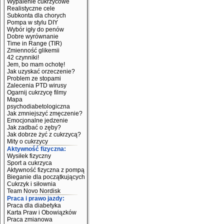
Wypalenie cukrzycowe
Realistyczne cele
Subkonta dla chorych
Pompa w stylu DIY
Wybór igły do penów
Dobre wyrównanie
Time in Range (TIR)
Zmienność glikemii
42 czynniki!
Jem, bo mam ochotę!
Jak uzyskać orzeczenie?
Problem ze stopami
Zalecenia PTD wirusy
Ogarnij cukrzycę filmy
Mapa
psychodiabetologiczna
Jak zmniejszyć zmęczenie?
Emocjonalne jedzenie
Jak zadbać o zęby?
Jak dobrze żyć z cukrzycą?
Mity o cukrzycy
Aktywność fizyczna:
Wysiłek fizyczny
Sport a cukrzyca
Aktywność fizyczna z pompą
Bieganie dla początkujących
Cukrzyk i siłownia
Team Novo Nordisk
Praca i prawo jazdy:
Praca dla diabetyka
Karta Praw i Obowiązków
Praca zmianowa