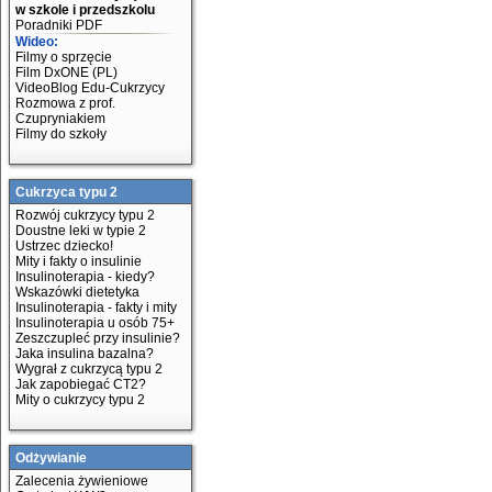
w szkole i przedszkolu
Poradniki PDF
Wideo:
Filmy o sprzęcie
Film DxONE (PL)
VideoBlog Edu-Cukrzycy
Rozmowa z prof.
Czupryniakiem
Filmy do szkoły
Cukrzyca typu 2
Rozwój cukrzycy typu 2
Doustne leki w typie 2
Ustrzec dziecko!
Mity i fakty o insulinie
Insulinoterapia - kiedy?
Wskazówki dietetyka
Insulinoterapia - fakty i mity
Insulinoterapia u osób 75+
Zeszczupleć przy insulinie?
Jaka insulina bazalna?
Wygrał z cukrzycą typu 2
Jak zapobiegać CT2?
Mity o cukrzycy typu 2
Odżywianie
Zalecenia żywieniowe