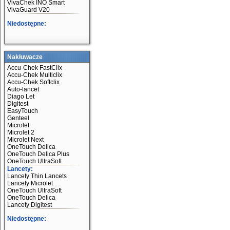
VivaChek INO Smart
VivaGuard V20
Niedostępne:
Nakłuwacze
Accu-Chek FastClix
Accu-Chek Multiclix
Accu-Chek Softclix
Auto-lancet
Diago Let
Digitest
EasyTouch
Genteel
Microlet
Microlet 2
Microlet Next
OneTouch Delica
OneTouch Delica Plus
OneTouch UltraSoft
Lancety:
Lancety Thin Lancets
Lancety Microlet
OneTouch UltraSoft
OneTouch Delica
Lancety Digitest
Niedostępne: