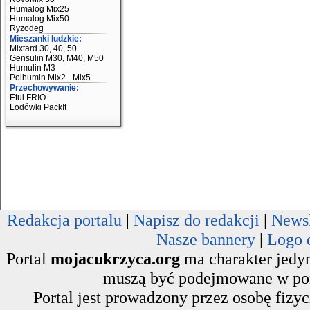
Humalog Mix25
Humalog Mix50
Ryzodeg
Mieszanki ludzkie:
Mixtard 30, 40, 50
Gensulin M30, M40, M50
Humulin M3
Polhumin Mix2 - Mix5
Przechowywanie:
Etui FRIO
Lodówki PackIt
Redakcja portalu
|
Napisz do redakcji
|
Newsl
Nasze bannery
|
Logo 
Portal
mojacukrzyca.org
ma charakter jedyn
muszą być podejmowane w poro
Portal jest prowadzony przez osobę fizy