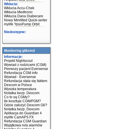
Wkłucia:
Wkłucia Accu-Chek
Wkłucia Medtronic
Wkłucia Dana Diabecare
Nowy MiniMed Quick-serter
mylife YpsoPump Orbit
Niedostępne:
Monitoring glikemii
Informacje:
Projekt Nightscout
Wywiad z rodzicami (CGM)
Pierwszy pacjent Eversense
Refundacja CGM info
Wywiad - Eversense
Refundacja stała się faktem
Dexcom w Polsce
Wysoka temperatura
Notatka bezp. Dexcom
Co to są CGMy?
Ile kosztuje CGM/FGM?
Gdzie założyć Dexcom G6?
Notatka bezp. Dexcom
Aplikacja do Guardian 4
mylife CamAPS FX
Refundacja CGM Guardian
Wyjątkowa rola alarmów