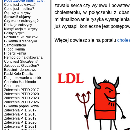
Podstawowe informacje:
Co to jest cukrzyca?
zawału serca czy wylewu i powstawa
Co to jest insulina?
cholesterolu, w połączeniu z dba
Objawy cukrzycy
Sprawdź objawy
minimalizowanie ryzyka wystąpienia
Czy masz cukrzycę?
Rodzaje cukrzycy
już wystąpi, konieczne jest postęp
Klasyfikacja cukrzycy
Grupy ryzyka
Poziom cukru we krwi
Więcej dowiesz się na portalu
chole
Glikemia u diabetyka
Samokontrola
Hipoglikemia
Hiperglikemia
Hemoglobina glikowana
Co to jest GlucaGen?
Jak podać GlucaGen?
Baqsimi - donosowo
Paski Keto-Diastix
Diagnozowanie chorób
Choroba Hashimoto
Cholesterol
Zalecenia PFED 2017
Zalecenia PFED 2020
Zalecenia PFED 2023
Zalecenia PFED 2026
Glikemia poposiłkowa
Zalecenia PTD 2017
Zalecenia PTD 2018
Zalecenia PTD 2019
Zalecenia PTD 2020
Zalecenia PTD 2021