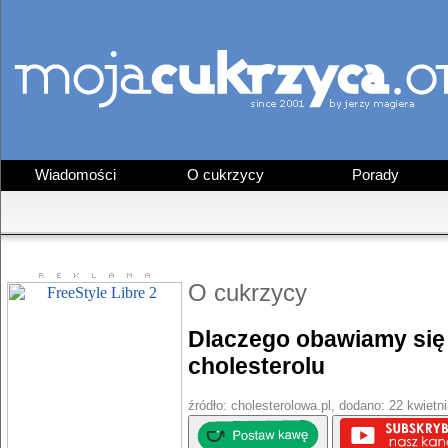
Wiadomości
O cukrzycy
Porady
O cukrzycy
Dlaczego obawiamy się
cholesterolu
źródło: cholesterolowa.pl, dodano: 22 kwietni