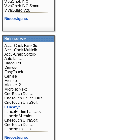
VivaChek INO
VivaChek INO Smart
VivaGuard V20
Niedostępne:
Nakłuwacze
Accu-Chek FastClix
Accu-Chek Multiclix
Accu-Chek Softclix
Auto-lancet
Diago Let
Digitest
EasyTouch
Genteel
Microlet
Microlet 2
Microlet Next
OneTouch Delica
OneTouch Delica Plus
OneTouch UltraSoft
Lancety:
Lancety Thin Lancets
Lancety Microlet
OneTouch UltraSoft
OneTouch Delica
Lancety Digitest
Niedostępne: