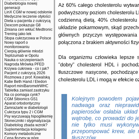
Diabetologia nowej
Aż 60% całego cholesterolu wytwar
generacji
podwyższony poziom cholesterolu L
LinX CGM w nowej odsłonie
Medyczne leczenie otyłości
codzienną dietą. 40% cholesterol
Dieta u pacjenta z cukrzycą
Dexcom pokazuje G8
układzie pokarmowym, skąd przech
Zmiana cen wkłuć Medtronic
Trening jako lek
głównych przyczyn występowania n
Stopa cukrzycowa w Polsce
połączona z brakiem aktywności fizy
Nowy raport o
monitorowaniu
Cierpią głównie młodzi
Teplizumab w Opolu
Dla organizmu człowieka lepsze 
Nauka o szczepieniach
"dobry" cholesterol HDL i pochod
Nagroda Mrówka PFED
Krzywa cukrowa - co i jak?
tłuszczowe nasycone, pochodzące 
Pacjent z cukrzycą 2026
Rozmowa z prof. Kowalską
cholesterolu LDL i mogą w efekcie 
Katie Beth Hand / Eledon
Raport miniBarometrWHC
Tabletka zamiast zastrzyku
Na co pomaga cynk?
Kolejnym powodem pojawi
CGM Sibionics GS1
Aparat ortodontyczny
nadwaga oraz nieprawi
Zamrażarki w diabetologii
papierosów osłabia ukła
Cukrzyca typu 2 i CGM
Psy wyczuwają hipoglikemię
wątrobę, co prowadzi do j
Słoneczniki i stygmatyzacja
nie tylko musi wykonyw
Diabetolog zbada wzrok?
Suplementacja kolagenu
przepompować krew, ale r
Komory metaboliczne
tłuszczów.
Cena flozyny w górę