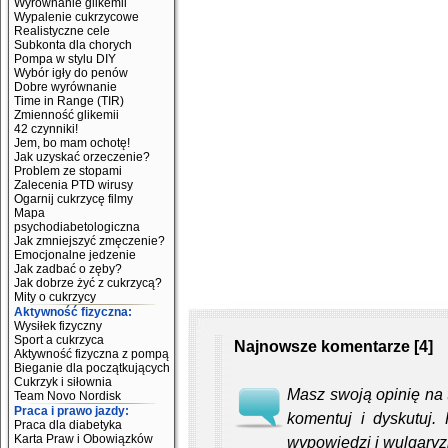
Wyrównanie glikemii
Wypalenie cukrzycowe
Realistyczne cele
Subkonta dla chorych
Pompa w stylu DIY
Wybór igły do penów
Dobre wyrównanie
Time in Range (TIR)
Zmienność glikemii
42 czynniki!
Jem, bo mam ochotę!
Jak uzyskać orzeczenie?
Problem ze stopami
Zalecenia PTD wirusy
Ogarnij cukrzycę filmy
Mapa
psychodiabetologiczna
Jak zmniejszyć zmęczenie?
Emocjonalne jedzenie
Jak zadbać o zęby?
Jak dobrze żyć z cukrzycą?
Mity o cukrzycy
Aktywność fizyczna:
Wysiłek fizyczny
Sport a cukrzyca
Najnowsze komentarze [4]
Aktywność fizyczna z pompą
Bieganie dla początkujących
Cukrzyk i siłownia
Masz swoją opinię na t
Team Novo Nordisk
Praca i prawo jazdy:
komentuj i dyskutuj.
Praca dla diabetyka
Karta Praw i Obowiązków
wypowiedzi i wulgaryz