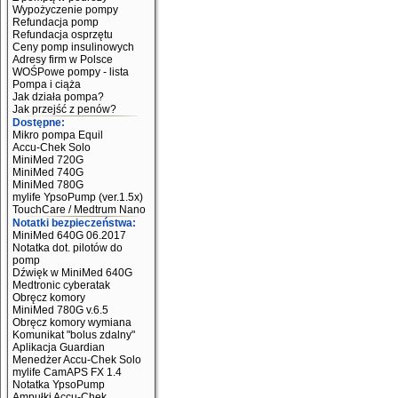
Wypożyczenie pompy
Refundacja pomp
Refundacja osprzętu
Ceny pomp insulinowych
Adresy firm w Polsce
WOŚPowe pompy - lista
Pompa i ciąża
Jak działa pompa?
Jak przejść z penów?
Dostępne:
Mikro pompa Equil
Accu-Chek Solo
MiniMed 720G
MiniMed 740G
MiniMed 780G
mylife YpsoPump (ver.1.5x)
TouchCare / Medtrum Nano
Notatki bezpieczeństwa:
MiniMed 640G 06.2017
Notatka dot. pilotów do
pomp
Dźwięk w MiniMed 640G
Medtronic cyberatak
Obręcz komory
MiniMed 780G v.6.5
Obręcz komory wymiana
Komunikat "bolus zdalny"
Aplikacja Guardian
Menedżer Accu-Chek Solo
mylife CamAPS FX 1.4
Notatka YpsoPump
Ampułki Accu-Chek