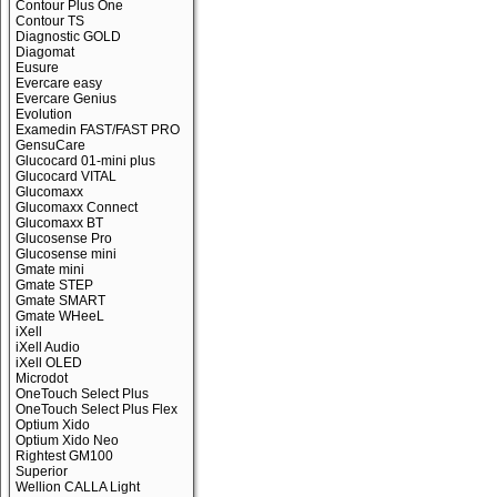
Contour Plus One
Contour TS
Diagnostic GOLD
Diagomat
Eusure
Evercare easy
Evercare Genius
Evolution
Examedin FAST/FAST PRO
GensuCare
Glucocard 01-mini plus
Glucocard VITAL
Glucomaxx
Glucomaxx Connect
Glucomaxx BT
Glucosense Pro
Glucosense mini
Gmate mini
Gmate STEP
Gmate SMART
Gmate WHeeL
iXell
iXell Audio
iXell OLED
Microdot
OneTouch Select Plus
OneTouch Select Plus Flex
Optium Xido
Optium Xido Neo
Rightest GM100
Superior
Wellion CALLA Light