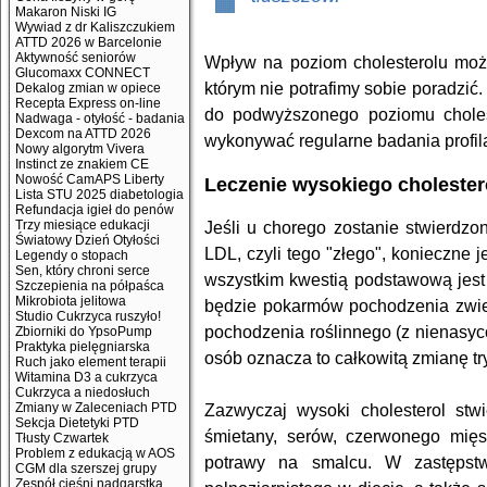
Makaron Niski IG
Wywiad z dr Kaliszczukiem
ATTD 2026 w Barcelonie
Aktywność seniorów
Wpływ na poziom cholesterolu może
Glucomaxx CONNECT
którym nie potrafimy sobie poradzić
Dekalog zmian w opiece
Recepta Express on-line
do podwyższonego poziomu cholest
Nadwaga - otyłość - badania
Dexcom na ATTD 2026
wykonywać regularne badania profil
Nowy algorytm Vivera
Instinct ze znakiem CE
Nowość CamAPS Liberty
Leczenie wysokiego cholestero
Lista STU 2025 diabetologia
Refundacja igieł do penów
Trzy miesiące edukacji
Jeśli u chorego zostanie stwierdzo
Światowy Dzień Otyłości
LDL, czyli tego "złego", konieczne 
Legendy o stopach
Sen, który chroni serce
wszystkim kwestią podstawową jest 
Szczepienia na półpaśca
Mikrobiota jelitowa
będzie pokarmów pochodzenia zwie
Studio Cukrzyca ruszyło!
pochodzenia roślinnego (z nienasyc
Zbiorniki do YpsoPump
Praktyka pielęgniarska
osób oznacza to całkowitą zmianę tr
Ruch jako element terapii
Witamina D3 a cukrzyca
Cukrzyca a niedosłuch
Zmiany w Zaleceniach PTD
Zazwyczaj wysoki cholesterol stwi
Sekcja Dietetyki PTD
śmietany, serów, czerwonego mięs
Tłusty Czwartek
Problem z edukacją w AOS
potrawy na smalcu. W zastępstw
CGM dla szerszej grupy
Zespół cieśni nadgarstka