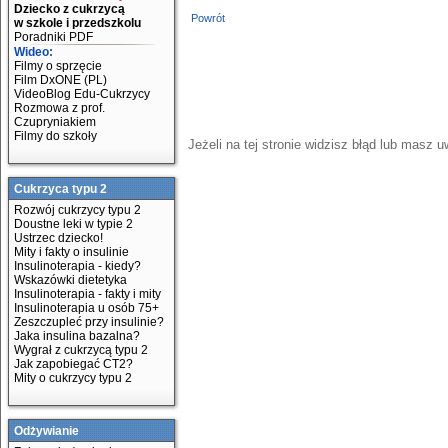
Dziecko z cukrzycą
Powrót
w szkole i przedszkolu
Poradniki PDF
Wideo:
Filmy o sprzęcie
Film DxONE (PL)
VideoBlog Edu-Cukrzycy
Rozmowa z prof.
Czupryniakiem
Filmy do szkoły
Jeżeli na tej stronie widzisz błąd lub masz 
Cukrzyca typu 2
Rozwój cukrzycy typu 2
Doustne leki w typie 2
Ustrzec dziecko!
Mity i fakty o insulinie
Insulinoterapia - kiedy?
Wskazówki dietetyka
Insulinoterapia - fakty i mity
Insulinoterapia u osób 75+
Zeszczupleć przy insulinie?
Jaka insulina bazalna?
Wygrał z cukrzycą typu 2
Jak zapobiegać CT2?
Mity o cukrzycy typu 2
Odżywianie