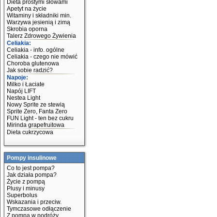
Dieta prostymi słowami
Apetyt na życie
Witaminy i składniki min.
Warzywa jesienią i zimą
Skrobia oporna
Talerz Zdrowego Żywienia
Celiakia:
Celiakia - info. ogólne
Celiakia - czego nie mówić
Choroba glutenowa
Jak sobie radzić?
Napoje:
Milko i Łaciate
Napój LIFT
Nestea Light
Nowy Sprite ze stewią
Sprite Zero, Fanta Zero
FUN Light - ten bez cukru
Mirinda grapefruitowa
Dieta cukrzycowa
Pompy insulinowe
Co to jest pompa?
Jak działa pompa?
Życie z pompą
Plusy i minusy
Superbolus
Wskazania i przeciw.
Tymczasowe odłączenie
Z pompą w podróży