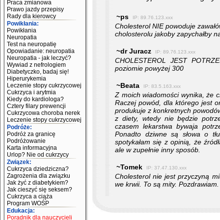
Praca zmianowa
Prawo jazdy przepisy
~ps
Rady dla kierowcy
IP: 89.76.123.xxx
Powikłania:
Cholesterol NIE powoduje zawałów
Powikłania
cholosterolu jakoby zapychałby na
Neuropatia
Test na neuropatię
~dr Juracz
Opowiadanie: neuropatia
IP: 89.76.123.xxx
Neuropatia - jak leczyć?
CHOLESTEROL JEST POTRZEBNY
Wywiad z nefrologiem
poziomie powyżej 300
Diabetyczko, badaj się!
Hiperurykemia
~Beata
Leczenie stopy cukrzycowej
IP: 83.5.163.xxx
Cukrzyca i arytmia
Z moich wiadomości wynika, że ch
Kiedy do kardiologa?
Raczej powód, dla którego jest o
Cztery filary prewencji
produkuje z konkretnych powodów
Cukrzycowa choroba nerek
z diety, wtedy nie będzie potr
Leczenie stopy cukrzycowej
czasem lekarstwa bywaja potrz
Podróże:
Ponadto dziwne są słowa o tłus
Podróż za granicę
Podróżowanie
spotykałam się z opinią, że źród
Karta informacyjna
ale w zupełnie inny sposób.
Urlop? Nie od cukrzycy
Związek:
~Tomek
IP: 37.47.130.xxx
Cukrzyca dziedziczna?
Cholesterol nie jest przyczyną m
Zagrożenia dla związku
Jak żyć z diabetykiem?
we krwii. To są mity. Pozdrawiam.
Jak cieszyć się seksem?
Cukrzyca a ciąża
Program WOŚP
Edukacja:
Poradnik dla nauczycieli