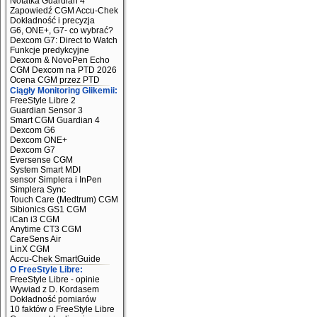
Notatka Guardian 4
Zapowiedź CGM Accu-Chek
Dokładność i precyzja
G6, ONE+, G7- co wybrać?
Dexcom G7: Direct to Watch
Funkcje predykcyjne
Dexcom & NovoPen Echo
CGM Dexcom na PTD 2026
Ocena CGM przez PTD
Ciągły Monitoring Glikemii:
FreeStyle Libre 2
Guardian Sensor 3
Smart CGM Guardian 4
Dexcom G6
Dexcom ONE+
Dexcom G7
Eversense CGM
System Smart MDI
sensor Simplera i InPen
Simplera Sync
Touch Care (Medtrum) CGM
Sibionics GS1 CGM
iCan i3 CGM
Anytime CT3 CGM
CareSens Air
LinX CGM
Accu-Chek SmartGuide
O FreeStyle Libre:
FreeStyle Libre - opinie
Wywiad z D. Kordasem
Dokładność pomiarów
10 faktów o FreeStyle Libre