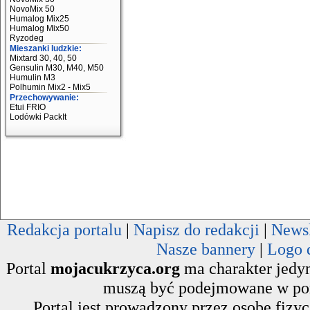
NovoMix 50
Humalog Mix25
Humalog Mix50
Ryzodeg
Mieszanki ludzkie:
Mixtard 30, 40, 50
Gensulin M30, M40, M50
Humulin M3
Polhumin Mix2 - Mix5
Przechowywanie:
Etui FRIO
Lodówki PackIt
Redakcja portalu
|
Napisz do redakcji
|
Newsl
Nasze bannery
|
Logo 
Portal
mojacukrzyca.org
ma charakter jedyn
muszą być podejmowane w poro
Portal jest prowadzony przez osobę fizy