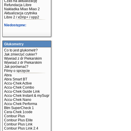
Czas na aktualizację
Refundacja Libre
Nakładka Miao Miao 2
Aktualizacja czytnika
Libre 2 / xDrip+ / opp2
Niedostępne:
Glukometry
Co to jest glukometr?
Jak zmierzyć cukier?
Wywiad z dr Piekarskim
Wywiad z dr Piekarskim
Jak porównać?
Filmy o sprzęcie
Abra
Abra Smart BT
Accu-Chek Active
Accu-Chek Combo
Accu-Chek Guide Link
Accu-Chek Instant & mySugr
Accu-Chek Nano
Accu-Chek Performa
Btm SuperCheck 1
Cera-Chek 1code
Contour Plus
Contour Plus Elite
Contour Plus Link
Contour Plus Link 2.4