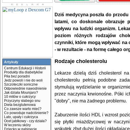
Dziś medycyna poszła do przodu 
latami, co doskonale obrazuje p
wpływu na ludzki organizm. Lekar
poziom różnych rodzajów chole
czynniki, które mogą wpływać na o
- w rezultacie - na formę całego o
Rodzaje cholesterolu
Artykuły
Centrum Edukacji i Historii
Produkty dla diabetyków
Lekarze dzielą dziś cholesterol na
Piła bez poradni
cholesterolu pełnią podobne zad
Jedz powoli i nie do woli
Szczoteczki soniczne
stymulują wydzielanie w organizmie
Odpowiednie nawodnienie
Jak działa Mounjaro?
przez naczynia krwionośne. Póki ic
10 mitów o cukrzycy
"dobry", nie ma żadnego problemu.
Przyczyny słabego snu
Dieta bezglutenowa
Co zawsze warto mieć?
Co powoduje nadciśnienie?
Zaburzenie ilości HDL i wzrost po
Lato, upały i cukrzyca
Ocet jabłkowy - czy działa?
się płytki miażdżycowej w naczyn
W leczeniu skóry
wskutek zbyt dużej ilości okładając
Dziecko w gabinecie