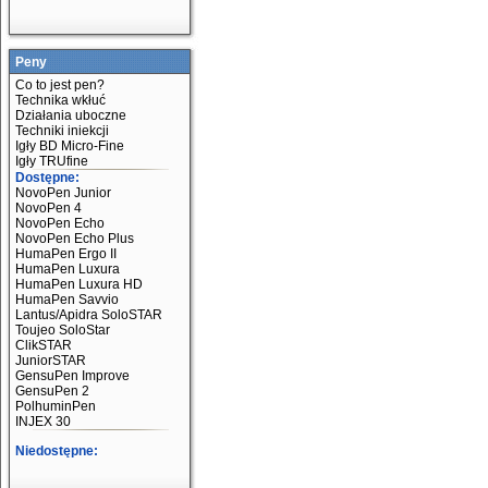
Peny
Co to jest pen?
Technika wkłuć
Działania uboczne
Techniki iniekcji
Igły BD Micro-Fine
Igły TRUfine
Dostępne:
NovoPen Junior
NovoPen 4
NovoPen Echo
NovoPen Echo Plus
HumaPen Ergo II
HumaPen Luxura
HumaPen Luxura HD
HumaPen Savvio
Lantus/Apidra SoloSTAR
Toujeo SoloStar
ClikSTAR
JuniorSTAR
GensuPen Improve
GensuPen 2
PolhuminPen
INJEX 30
Niedostępne: