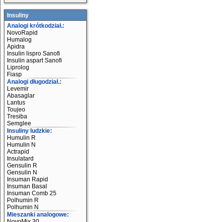
Insuliny
Analogi krótkodział.:
NovoRapid
Humalog
Apidra
Insulin lispro Sanofi
Insulin aspart Sanofi
Liprolog
Fiasp
Analogi długodział.:
Levemir
Abasaglar
Lantus
Toujeo
Tresiba
Semglee
Insuliny ludzkie:
Humulin R
Humulin N
Actrapid
Insulatard
Gensulin R
Gensulin N
Insuman Rapid
Insuman Basal
Insuman Comb 25
Polhumin R
Polhumin N
Mieszanki analogowe:
NovoMix 30