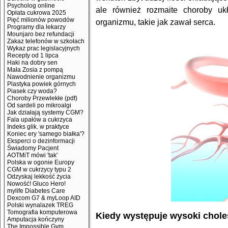
Psycholog online
ale również rozmaite choroby uk
Opłata cukrowa 2025
Pięć milionów powodów
organizmu, takie jak zawał serca.
Programy dla lekarzy
Mounjaro bez refundacji
Zakaz telefonów w szkołach
Wykaz prac legislacyjnych
Recepty od 1 lipca
Haki na dobry sen
Mała Zosia z pompą
Nawodnienie organizmu
Plastyka powiek górnych
Piasek czy woda?
Choroby Przewlekłe (pdf)
Od sardeli po mikroalgi
Jak działają systemy CGM?
Fala upałów a cukrzyca
Indeks glik. w praktyce
Koniec ery 'samego białka'?
Eksperci o dezinformacji
Świadomy Pacjent
AOTMiT mówi 'tak'
Polska w ogonie Europy
CGM w cukrzycy typu 2
Odzyskaj lekkość życia
Nowość! Gluco Hero!
mylife Diabetes Care
Dexcom G7 & myLoop AID
Polski wynalazek TREG
Tomografia komputerowa
Kiedy występuje wysoki chole
Amputacja kończyny
The Impossible Gym