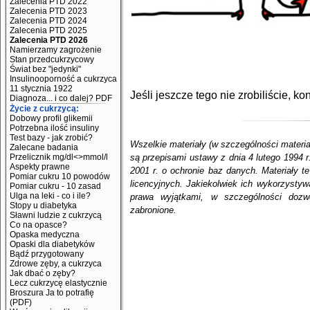
Zalecenia PTD 2022
Zalecenia PTD 2023
Zalecenia PTD 2024
Zalecenia PTD 2025
Zalecenia PTD 2026
Namierzamy zagrożenie
Stan przedcukrzycowy
Świat bez "jedynki"
Insulinooporność a cukrzyca
11 stycznia 1922
Jeśli jeszcze tego nie zrobiliście, k
Diagnoza... i co dalej? PDF
Życie z cukrzycą:
Dobowy profil glikemii
Potrzebna ilość insuliny
Test bazy - jak zrobić?
Wszelkie materiały (w szczególności materi
Zalecane badania
są przepisami ustawy z dnia 4 lutego 1994 r
Przelicznik mg/dl<>mmol/l
Aspekty prawne
2001 r. o ochronie baz danych. Materiały
Pomiar cukru 10 powodów
licencyjnych. Jakiekolwiek ich wykorzystyw
Pomiar cukru - 10 zasad
Ulga na leki - co i ile?
prawa wyjątkami, w szczególności dozw
Stopy u diabetyka
zabronione.
Sławni ludzie z cukrzycą
Co na opasce?
Opaska medyczna
Opaski dla diabetyków
Bądź przygotowany
Zdrowe zęby, a cukrzyca
Jak dbać o zęby?
Lecz cukrzycę elastycznie
Broszura Ja to potrafię
(PDF)