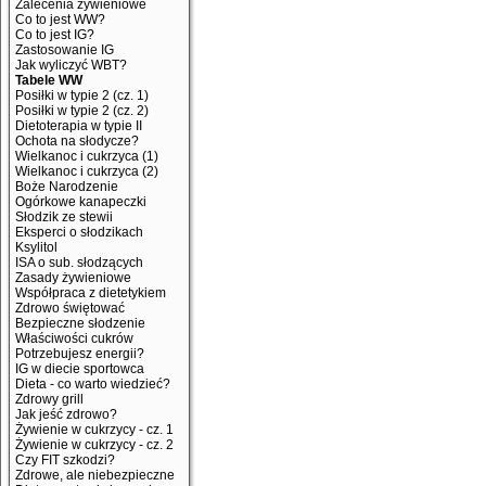
Zalecenia żywieniowe
Co to jest WW?
Co to jest IG?
Zastosowanie IG
Jak wyliczyć WBT?
Tabele WW
Posiłki w typie 2 (cz. 1)
Posiłki w typie 2 (cz. 2)
Dietoterapia w typie II
Ochota na słodycze?
Wielkanoc i cukrzyca (1)
Wielkanoc i cukrzyca (2)
Boże Narodzenie
Ogórkowe kanapeczki
Słodzik ze stewii
Eksperci o słodzikach
Ksylitol
ISA o sub. słodzących
Zasady żywieniowe
Współpraca z dietetykiem
Zdrowo świętować
Bezpieczne słodzenie
Właściwości cukrów
Potrzebujesz energii?
IG w diecie sportowca
Dieta - co warto wiedzieć?
Zdrowy grill
Jak jeść zdrowo?
Żywienie w cukrzycy - cz. 1
Żywienie w cukrzycy - cz. 2
Czy FIT szkodzi?
Zdrowe, ale niebezpieczne