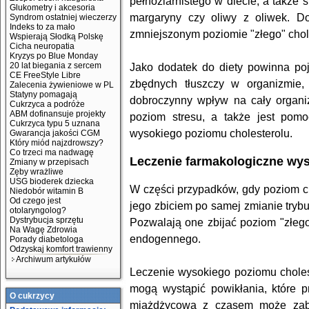
pełnoziarnistego w diecie, a także 
Glukometry i akcesoria
margaryny czy oliwy z oliwek. Do
Syndrom ostatniej wieczerzy
Indeks to za mało
zmniejszonym poziomie "złego" chol
Wspierają Słodką Polskę
Cicha neuropatia
Kryzys po Blue Monday
20 lat biegania z sercem
Jako dodatek do diety powinna poj
CE FreeStyle Libre
zbędnych tłuszczy w organizmie
Zalecenia żywieniowe w PL
Statyny pomagają
dobroczynny wpływ na cały organi
Cukrzyca a podróże
ABM dofinansuje projekty
poziom stresu, a także jest pom
Cukrzyca typu 5 uznana
wysokiego poziomu cholesterolu.
Gwarancja jakości CGM
Który miód najzdrowszy?
Co trzeci ma nadwagę
Leczenie farmakologiczne wys
Zmiany w przepisach
Zęby wrażliwe
USG bioderek dziecka
W części przypadków, gdy poziom ch
Niedobór witamin B
Od czego jest
jego zbiciem po samej zmianie tryb
otolaryngolog?
Dystrybucja sprzętu
Pozwalają one zbijać poziom "złego
Na Wagę Zdrowia
endogennego.
Porady diabetologa
Odzyskaj komfort trawienny
Archiwum artykułów
Leczenie wysokiego poziomu choles
mogą wystąpić powikłania, które p
O cukrzycy
miażdżycowa z czasem może zabl